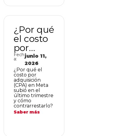
nto en
Colombi
a?
¿Por qué
el costo
por
adquisici
Fech
junio 11,
a:
ón (CPA)
2026
¿Por qué el
en Meta
costo por
adquisición
subió en
(CPA) en Meta
subió en el
el último
último trimestre
trimestr
y cómo
contrarrestarlo?
e y
Saber más
cómo
contrarr