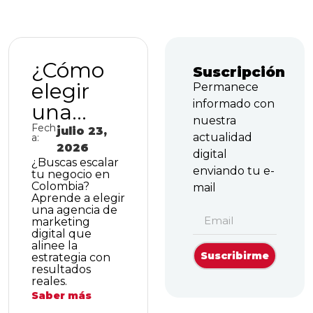
¿Cómo
Suscripción
elegir
Permanece
informado con
una
nuestra
agencia
Fech
julio 23,
actualidad
a:
de
2026
digital
¿Buscas escalar
marketi
enviando tu e-
tu negocio en
Colombia?
mail
ng
Aprende a elegir
una agencia de
digital
marketing
para
digital que
alinee la
empresa
Suscribirme
estrategia con
resultados
s en
reales.
crecimie
Saber más