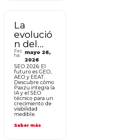
estarlo?
La
evolució
n del
SEO en
Fec
mayo 26,
ha:
2026:
2026
SEO 2026: El
cómo
futuro es GEO,
AEO y EEAT.
Paxzu
Descubre cómo
Paxzu integra la
impulsa
IA y el SEO
tu
técnico para un
crecimiento de
visibilida
visibilidad
medible.
d en la
Saber más
era de la
IA