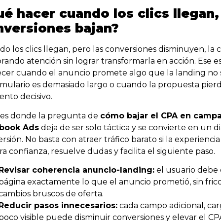
é hacer cuando los clics llegan,
nversiones bajan?
o los clics llegan, pero las conversiones disminuyen, la
ando atención sin lograr transformarla en acción. Ese e
cer cuando el anuncio promete algo que la landing no 
rmulario es demasiado largo o cuando la propuesta pierd
nto decisivo.
 es donde la pregunta de
cómo bajar el CPA en camp
book Ads
deja de ser solo táctica y se convierte en un d
rsión. No basta con atraer tráfico barato si la experiencia
a confianza, resuelve dudas y facilita el siguiente paso.
Revisar coherencia anuncio-landing:
el usuario debe 
página exactamente lo que el anuncio prometió, sin fricci
cambios bruscos de oferta.
Reducir pasos innecesarios:
cada campo adicional, car
poco visible puede disminuir conversiones y elevar el CPA