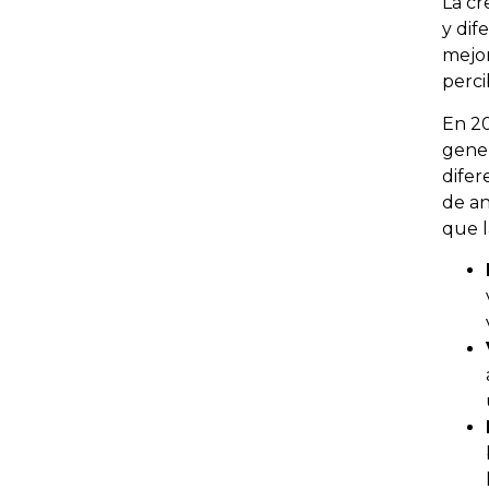
La cr
y dif
mejor
perci
En 20
gener
difer
de an
que l