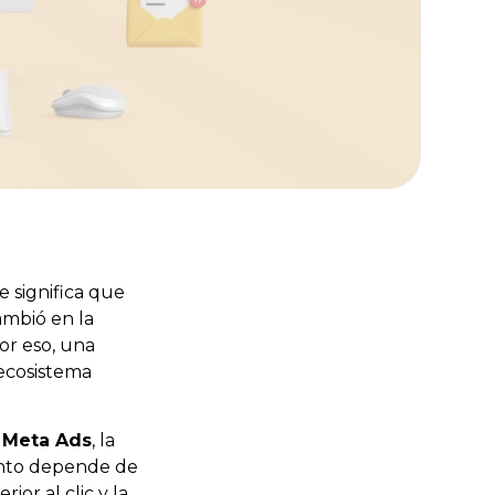
 significa que
ambió en la
Por eso, una
 ecosistema
n Meta Ads
, la
iento depende de
rior al clic y la