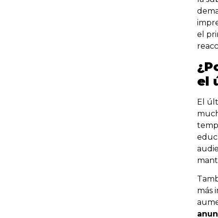
dema
impr
el pr
reacc
¿P
el 
El úl
mucha
tempo
educa
audie
mant
Tambi
más 
aumen
anun