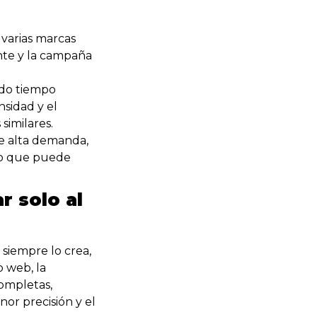
varias marcas
ente y la campaña
ado tiempo
nsidad y el
similares.
e alta demanda,
 lo que puede
r solo al
siempre lo crea,
o web, la
completas,
nor precisión y el