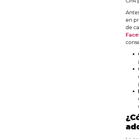
CPA 
Ante
en pr
de ca
Face
conse
¿C
ad