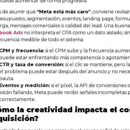
puede aumentar de forma progresiva.
s de asumir que
“Meta está más caro”
, conviene revisa
esupuesto, segmentación, eventos, landing page, formul
rga, mensajes comerciales o calidad del lead. Una buen
book Ads
no interpreta el CPA como un dato aislado, s
cuencia medible de todo el sistema.
CPM y frecuencia:
si el CPM sube y la frecuencia aume
puede estar enfrentando más competencia o agotamient
CTR y tasa de conversión:
si el clic se mantiene, pero l
el problema puede estar después del anuncio y no nece
pauta.
Eventos y medición:
si el píxel, la API de conversiones 
están fallando, Meta puede recibir señales incompletas 
correctamente.
ómo la creatividad impacta el co
quisición?