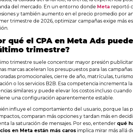
nda del mercado. En un entorno donde
Meta
reportó 
esiones y también aumento en el precio promedio por a
imer trimestre de 2026, optimizar campañas exige más e
ión.
or qué el CPA en Meta Ads puede
último trimestre?
timo trimestre suele concentrar mayor presión publicita
s marcas aceleran los presupuestos para las campañas 
radas promocionales, cierre de año, matrículas, turismo, 
ción o los servicios B2B. Esa competencia incrementa 
ncias similares y puede elevar los costos incluso cuand
iene una configuración aparentemente estable.
én influye el comportamiento del usuario, porque las 
impactos, comparan más opciones y tardan más en decid
ta la saturación de mensajes. Por eso, entender
qué h
cios en Meta están más caros
implica mirar más allá d