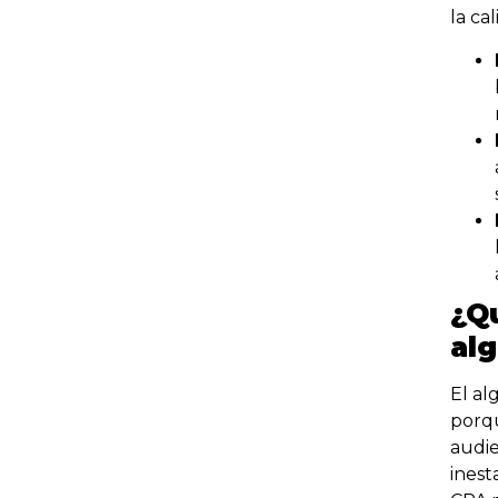
la ca
¿Qu
al
El al
porqu
audie
inest