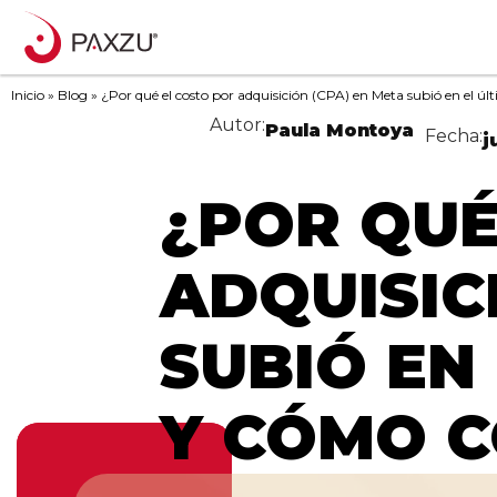
Inicio
»
Blog
»
¿Por qué el costo por adquisición (CPA) en Meta subió en el ú
Autor:
Paula Montoya
Fecha:
j
¿POR QUÉ
ADQUISIC
SUBIÓ EN
Y CÓMO 