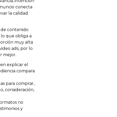
evancia, intención
 anuncio conecta
var la calidad
 de contenido
 lo que obliga a
porción muy alta
ideo ads, por lo
r mejor.
n explicar el
audiencia compara
tas para comprar,
o, consideración,
formatos no
estimonios y