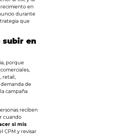
crecimiento en
nuncio durante
strategia que
 subir en
ria, porque
comerciales,
retail,
la demanda de
o la campaña
personas reciben
ir cuando
acer si mis
el CPM y revisar