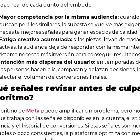
lidad real de cada punto del embudo.
Mayor competencia por la misma audiencia:
cuando 
buscan perfiles similares, la subasta se vuelve más exig
necesita mejores señales para ganar espacios de calidad.
Fatiga creativa acumulada:
si las piezas llevan demasi
activas, la audiencia deja de responder con la misma inte
sistema necesita más inversión para conseguir resultados 
Intención más dispersa del usuario:
en temporadas d
las personas hacen clic, comparan y aplazan decisiones,
afectar el volumen de conversiones finales.
é señales revisar antes de culpa
goritmo?
goritmo de
Meta
puede amplificar un problema, pero no 
e trabaja con las señales disponibles en la cuenta, el siti
ncia y el historial de conversiones. Si esas señales son in
ables o poco consistentes, la plataforma optimiza con me