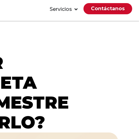
Contáctanos
Servicios
R
META
IMESTRE
RLO?