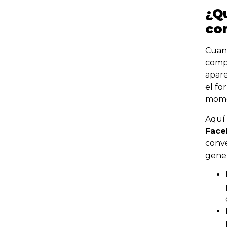
¿Qu
co
Cuand
compr
apare
el fo
mome
Aquí
Face
conve
gener