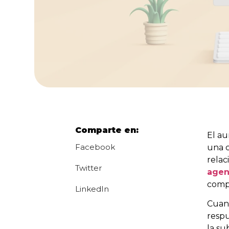
Comparte en:
El au
Facebook
una c
relac
Twitter
agen
compl
LinkedIn
Cuan
respu
la su