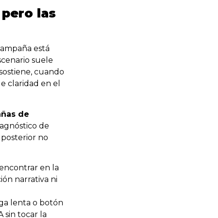
 pero las
 campaña está
scenario suele
sostiene, cuando
e claridad en el
añas de
iagnóstico de
 posterior no
encontrar en la
ón narrativa ni
ga lenta o botón
 sin tocar la