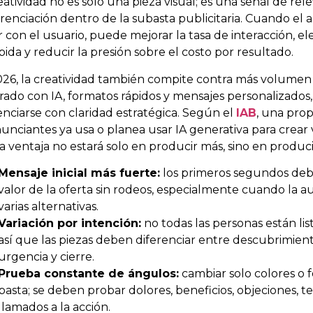
eatividad no es solo una pieza visual; es una señal de rel
erenciación dentro de la subasta publicitaria. Cuando el
 con el usuario, puede mejorar la tasa de interacción, ele
bida y reducir la presión sobre el costo por resultado.
26, la creatividad también compite contra más volumen
ado con IA, formatos rápidos y mensajes personalizados,
enciarse con claridad estratégica. Según el
IAB
, una pro
unciantes ya usa o planea usar IA generativa para crear v
a ventaja no estará solo en producir más, sino en produci
Mensaje inicial más fuerte:
los primeros segundos debe
valor de la oferta sin rodeos, especialmente cuando la 
varias alternativas.
Variación por intención:
no todas las personas están lis
así que las piezas deben diferenciar entre descubrimient
urgencia y cierre.
Prueba constante de ángulos:
cambiar solo colores o 
basta; se deben probar dolores, beneficios, objeciones, t
llamados a la acción.