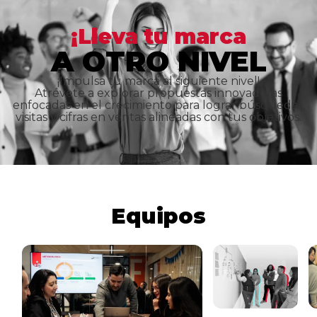
¡Lleva tu marca
A OTRO NIVEL
¡Impulsa tu marca al siguiente nivel!
Atrévete a explorar propuestas innovadoras
enfocadas en el crecimiento para lograr búsquedas,
visitas y cifras en ventas alineadas con tus objetivos.
Equipos