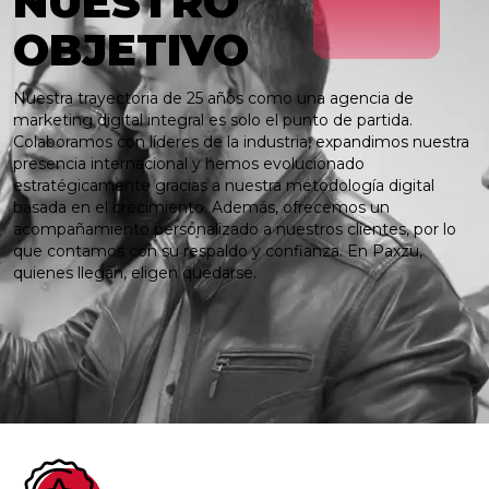
NUESTRO
OBJETIVO
Nuestra trayectoria de 25 años como una agencia de
marketing digital integral es solo el punto de partida.
Colaboramos con líderes de la industria, expandimos nuestra
presencia internacional y hemos evolucionado
estratégicamente gracias a nuestra metodología digital
basada en el crecimiento. Además, ofrecemos un
acompañamiento personalizado a nuestros clientes, por lo
que contamos con su respaldo y confianza. En Paxzu,
quienes llegan, eligen quedarse.