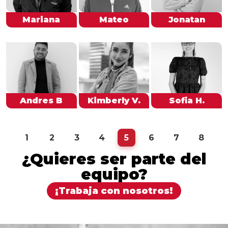
Mariana
Mateo
Jonatan
Andres B
Kimberly V.
Sofia H.
1
2
3
4
5
6
7
8
¿Quieres ser parte del
equipo?
¡Trabaja con nosotros!