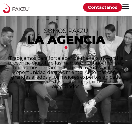
Contáctanos
SOMOS PAXZU
LA AGENCIA
Trabajamos para fortalecer de manera integral la
presencia digital de las marcas en Latinoamérica y
brindamos herramientas para maximizar cada
oportunidad de crecimiento. Al contar con
grandes aliados y los mejores expertos en cada
área, con nosotros los resultados exitosos están
asegurados.